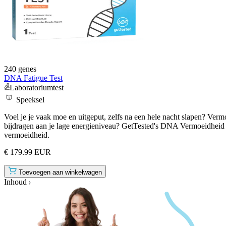
240 genes
DNA Fatigue Test
Laboratoriumtest
Speeksel
Voel je je vaak moe en uitgeput, zelfs na een hele nacht slapen? Verm
bijdragen aan je lage energieniveau? GetTested's DNA Vermoeidheid i
vermoeidheid.
€ 179.99 EUR
Toevoegen aan winkelwagen
Inhoud