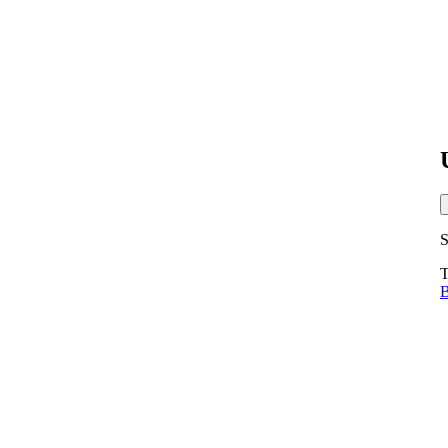
S
T
B