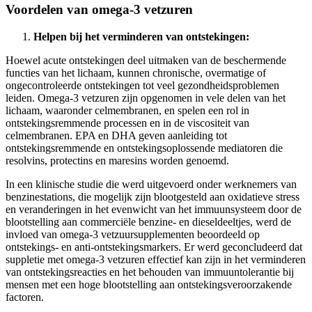
Voordelen van omega-3 vetzuren
Helpen bij het verminderen van ontstekingen:
Hoewel acute ontstekingen deel uitmaken van de beschermende
functies van het lichaam, kunnen chronische, overmatige of
ongecontroleerde ontstekingen tot veel gezondheidsproblemen
leiden. Omega-3 vetzuren zijn opgenomen in vele delen van het
lichaam, waaronder celmembranen, en spelen een rol in
ontstekingsremmende processen en in de viscositeit van
celmembranen. EPA en DHA geven aanleiding tot
ontstekingsremmende en ontstekingsoplossende mediatoren die
resolvins, protectins en maresins worden genoemd.
In een klinische studie die werd uitgevoerd onder werknemers van
benzinestations, die mogelijk zijn blootgesteld aan oxidatieve stress
en veranderingen in het evenwicht van het immuunsysteem door de
blootstelling aan commerciële benzine- en dieseldeeltjes, werd de
invloed van omega-3 vetzuursupplementen beoordeeld op
ontstekings- en anti-ontstekingsmarkers. Er werd geconcludeerd dat
suppletie met omega-3 vetzuren effectief kan zijn in het verminderen
van ontstekingsreacties en het behouden van immuuntolerantie bij
mensen met een hoge blootstelling aan ontstekingsveroorzakende
factoren.