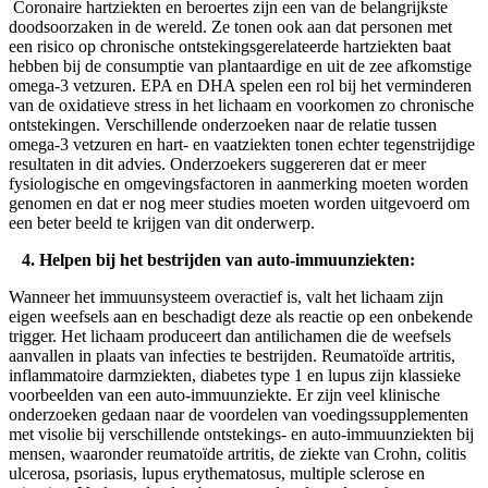
Coronaire hartziekten en beroertes zijn een van de belangrijkste
doodsoorzaken in de wereld. Ze tonen ook aan dat personen met
een risico op chronische ontstekingsgerelateerde hartziekten baat
hebben bij de consumptie van plantaardige en uit de zee afkomstige
omega-3 vetzuren. EPA en DHA spelen een rol bij het verminderen
van de oxidatieve stress in het lichaam en voorkomen zo chronische
ontstekingen. Verschillende onderzoeken naar de relatie tussen
omega-3 vetzuren en hart- en vaatziekten tonen echter tegenstrijdige
resultaten in dit advies. Onderzoekers suggereren dat er meer
fysiologische en omgevingsfactoren in aanmerking moeten worden
genomen en dat er nog meer studies moeten worden uitgevoerd om
een beter beeld te krijgen van dit onderwerp.
4. Helpen bij het bestrijden van auto-immuunziekten:
Wanneer het immuunsysteem overactief is, valt het lichaam zijn
eigen weefsels aan en beschadigt deze als reactie op een onbekende
trigger. Het lichaam produceert dan antilichamen die de weefsels
aanvallen in plaats van infecties te bestrijden. Reumatoïde artritis,
inflammatoire darmziekten, diabetes type 1 en lupus zijn klassieke
voorbeelden van een auto-immuunziekte. Er zijn veel klinische
onderzoeken gedaan naar de voordelen van voedingssupplementen
met visolie bij verschillende ontstekings- en auto-immuunziekten bij
mensen, waaronder reumatoïde artritis, de ziekte van Crohn, colitis
ulcerosa, psoriasis, lupus erythematosus, multiple sclerose en