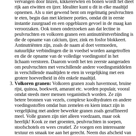
vervangen door linzen, kikkererwten en bonen wordt het dieet
rijk aan eiwitten en ijzer. Idealiter kunt u dit in elke maaltijd
opnemen. Als u niet gewend bent om regelmatig peulvruchten
te eten, begin dan met kleinere porties, omdat dit in eerste
instantie zuurgraad en een opgeblazen gevoel in de maag kan
veroorzaken. Ook tonen onderzoeken aan dat lectine in
peulvruchten en volkoren granen een antinutriëntverbinding is
die de opname van calcium, ijzer, zink en fosfor blokkeert.
Antinutriënten zijn, zoals de naam al doet vermoeden,
natuurlijke verbindingen die in voedsel worden aangetroffen
en die de opname van de volledige voedingsstof in het
lichaam verstoren. Daarom wordt het ten zeerste aangeraden
om peulvruchten met verschillende andere voedingsmiddelen
in verschillende maaltijden te eten in vergelijking met een
grotere hoeveelheid in één enkele maaltijd.
Volkoren granen:
Volkoren granen zoals havermout, bruine
rijst, quinoa, boekweit, amarant etc. worden populair, vooral
omdat steeds meer mensen veganistisch worden. Ze zijn
betere bronnen van vezels, complexe koolhydraten en andere
voedingsstoffen omdat hun zemelen en kiem intact zijn in
vergelijking met andere bewerkte granen zoals geraffineerd
meel. Volle granen zijn niet alleen voedzaam, maar ook
heerlijk! Kook ze met groenten, peulvruchten in soepen,
stoofschotels en wees creatief. Ze voegen een interessante
textuur en smaak toe aan het gerecht. Neem dus afscheid van