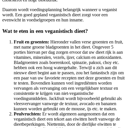
Daarom wordt voedingsplanning belangrijk wanneer u veganist
wordt. Een goed gepland veganistisch dieet zorgt voor een
evenwicht in voedselgroepen en hun inname.
Wat te eten in een veganistisch dieet?
Fruit en groenten:
Hieronder vallen verse groenten en fruit,
met name groene bladgroenten in het dieet. Ongeveer 5
porties hiervan per dag zorgen ervoor dat uw dieet rijk is aan
vitamines, mineralen, vezels, ijzer, calcium en antioxidanten.
Bladgroenten zoals boerenkool, spinazie, paksoi, choy etc.
hebben ook een hoog watergehalte. Terwijl u zich aan dit
nieuwe dieet begint aan te passen, zou het fantastisch zijn om
een ​​paar van uw favoriete recepten met deze groenten en fruit
te testen. Bovendien kunnen veel ingrediënten worden
vervangen als vervanging om een ​​vergelijkbare textuur en
consistentie te krijgen van niet-veganistische
voedingsmiddelen. Jackfruit wordt bijvoorbeeld gebruikt als
vleesvervanger vanwege de textuur, avocado en bananen
kunnen worden gebruikt om de mousse, ijs etc. te maken.
Peulvruchten:
Er wordt algemeen aangenomen dat een
veganistisch dieet een tekort aan eiwitten heeft vanwege de
dieetbeperkingen. Niettemin, door de dierlijke eiwitten te