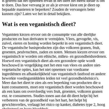
is geleerd dat het opnemen ervan in het dieet het meest ideale is om
te doen. Dus hoe vervang je ze als je ervoor kiest om je dieet op
bepaalde manieren te beperken? Zouden de vervangers beter
kunnen zijn? Laten we het in detail bekijken.
Wat is een veganistisch dieet?
Veganisten kiezen ervoor om de consumptie van alle dierlijke
producten en hun derivaten te vermijden. Vlees, gevogelte, vis,
zuivel, eieren en honing worden beperkt in een veganistisch dieet.
De veganistische basisproducten zijn dus volkoren granen, fruit,
groenten, peulvruchten, zaden en noten. Mensen kiezen ervoor om
veganistisch te worden om ethische, milieu- en gezondheidsredenen.
Hoewel een veganistisch dieet als een gezondere optie wordt
beschouwd in vergelijking met het eten van vlees en andere niet-
vegetarische opties, kan het niet opnemen van voedzame
ingrediënten en afhankelijkheid van veganistisch fastfood en andere
bewerkte voedingsmiddelen leiden tot veel gezondheidsrisico's.
Meer dan het dieet te zien als een beperking van producten die u
kunt consumeren, moet een veganistisch dieet worden beschouwd
als een kans om overvloedig vers fruit, groenten, volkoren granen
enz. te consumeren. Studies tonen aan dat dit dieet helpt bij het
verbeteren van de gezondheid van het hart, het helpt bij
gewichtsverlies, verlaagt het risico op kanker, diabetes type 2, hoog
cholesterol en hoge bloeddruk.