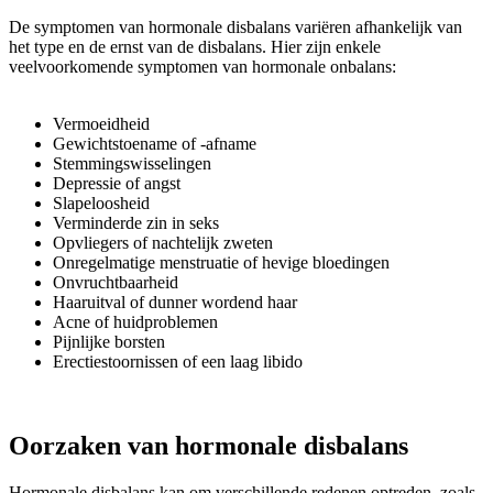
De symptomen van hormonale disbalans variëren afhankelijk van
het type en de ernst van de disbalans. Hier zijn enkele
veelvoorkomende symptomen van hormonale onbalans:
Vermoeidheid
Gewichtstoename of -afname
Stemmingswisselingen
Depressie of angst
Slapeloosheid
Verminderde zin in seks
Opvliegers of nachtelijk zweten
Onregelmatige menstruatie of hevige bloedingen
Onvruchtbaarheid
Haaruitval of dunner wordend haar
Acne of huidproblemen
Pijnlijke borsten
Erectiestoornissen of een laag libido
Oorzaken van hormonale disbalans
Hormonale disbalans kan om verschillende redenen optreden, zoals