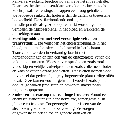
kankerverwekkend beschouwd vanwege het nitraatgehalte.
Daarnaast hebben kant-en-klare verpakte producten zoals
ketchup, saladedressings en sappen een hoog gehalte aan
toegevoegde suiker, dat hoger is dan de dagelijks toegestane
hoeveelheid. De suikerhoudende ontbijtgranen en
mueslirepen die als gezond op de markt worden gebracht,
verhogen de glucosespiegel in het bloed en wakkeren de
ontstekingen aan.
Voedingsmiddelen met veel verzadigde vetten en
transvetten:
Deze verhogen het cholesterolgehalte in het
bloed, met name het slechte cholesterol in het lichaam.
Transvetten worden in verband gebracht met
hartaandoeningen en zijn een van de ongezondste vetten die
je kunt consumeren. Vlees en vleesproducten zoals rood
vlees, kip en vetrijke zuivelproducten zoals volle melk, boter
en kaas bevatten verzadigde vetten. Transvetten komen voor
in voedsel dat gedeeltelijk gehydrogeneerde plantaardige oliën
bevat. Deze komen voor in gefrituurd voedsel zoals patat,
donuts, gebakken producten en bewerkte snacks zoals
magnetronpopcorn.
Suiker en maïssiroop met een hoge fructose:
Vanuit een
chemisch standpunt zijn deze hetzelfde, samengesteld uit
glucose en fructose. Toegevoegde suiker is een van de
slechtste ingrediënten in onze voeding. Ze voegen
ongewenste calorieën toe en gezoete dranken en