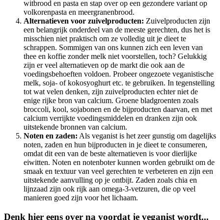
witbrood en pasta en stap over op een gezondere variant op
volkorenpasta en meergranenbrood.
Alternatieven voor zuivelproducten:
Zuivelproducten zijn
een belangrijk onderdeel van de meeste gerechten, dus het is
misschien niet praktisch om ze volledig uit je dieet te
schrappen. Sommigen van ons kunnen zich een leven van
thee en koffie zonder melk niet voorstellen, toch? Gelukkig
zijn er veel alternatieven op de markt die ook aan de
voedingsbehoeften voldoen. Probeer ongezoete veganistische
melk, soja- of kokosyoghurt etc. te gebruiken. In tegenstelling
tot wat velen denken, zijn zuivelproducten echter niet de
enige rijke bron van calcium. Groene bladgroenten zoals
broccoli, kool, sojabonen en de bijproducten daarvan, en met
calcium verrijkte voedingsmiddelen en dranken zijn ook
uitstekende bronnen van calcium.
Noten en zaden:
Als veganist is het zeer gunstig om dagelijks
noten, zaden en hun bijproducten in je dieet te consumeren,
omdat dit een van de beste alternatieven is voor dierlijke
eiwitten. Noten en notenboter kunnen worden gebruikt om de
smaak en textuur van veel gerechten te verbeteren en zijn een
uitstekende aanvulling op je ontbijt. Zaden zoals chia en
lijnzaad zijn ook rijk aan omega-3-vetzuren, die op veel
manieren goed zijn voor het lichaam.
Denk hier eens over na voordat je veganist wordt...