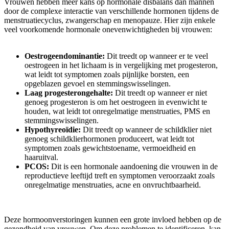
Vrouwen hebben meer kans op hormonale disbalans dan mannen
door de complexe interactie van verschillende hormonen tijdens de
menstruatiecyclus, zwangerschap en menopauze. Hier zijn enkele
veel voorkomende hormonale onevenwichtigheden bij vrouwen:
Oestrogeendominantie:
Dit treedt op wanneer er te veel
oestrogeen in het lichaam is in vergelijking met progesteron,
wat leidt tot symptomen zoals pijnlijke borsten, een
opgeblazen gevoel en stemmingswisselingen.
Laag progesterongehalte:
Dit treedt op wanneer er niet
genoeg progesteron is om het oestrogeen in evenwicht te
houden, wat leidt tot onregelmatige menstruaties, PMS en
stemmingswisselingen.
Hypothyreoïdie:
Dit treedt op wanneer de schildklier niet
genoeg schildklierhormonen produceert, wat leidt tot
symptomen zoals gewichtstoename, vermoeidheid en
haaruitval.
PCOS:
Dit is een hormonale aandoening die vrouwen in de
reproductieve leeftijd treft en symptomen veroorzaakt zoals
onregelmatige menstruaties, acne en onvruchtbaarheid.
Deze hormoonverstoringen kunnen een grote invloed hebben op de
gezondheid van vrouwen. Om deze problemen te identificeren, kan