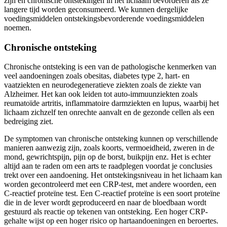
zijn en chronische ontstekingen in het lichaam bevorderen als ze
langere tijd worden geconsumeerd. We kunnen dergelijke
voedingsmiddelen ontstekingsbevorderende voedingsmiddelen
noemen.
Chronische ontsteking
Chronische ontsteking is een van de pathologische kenmerken van
veel aandoeningen zoals obesitas, diabetes type 2, hart- en
vaatziekten en neurodegeneratieve ziekten zoals de ziekte van
Alzheimer. Het kan ook leiden tot auto-immuunziekten zoals
reumatoïde artritis, inflammatoire darmziekten en lupus, waarbij het
lichaam zichzelf ten onrechte aanvalt en de gezonde cellen als een
bedreiging ziet.
De symptomen van chronische ontsteking kunnen op verschillende
manieren aanwezig zijn, zoals koorts, vermoeidheid, zweren in de
mond, gewrichtspijn, pijn op de borst, buikpijn enz. Het is echter
altijd aan te raden om een arts te raadplegen voordat je conclusies
trekt over een aandoening. Het ontstekingsniveau in het lichaam kan
worden gecontroleerd met een CRP-test, met andere woorden, een
C-reactief proteïne test. Een C-reactief proteïne is een soort proteïne
die in de lever wordt geproduceerd en naar de bloedbaan wordt
gestuurd als reactie op tekenen van ontsteking. Een hoger CRP-
gehalte wijst op een hoger risico op hartaandoeningen en beroertes.