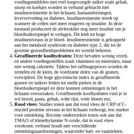
voedingsmiddelen met veel toegevoegde suiker zoals gebak,
snoep en koekjes worden in verband gebracht met
insulineresistentie in het lichaam, hartaandoeningen,
leververvetting en diabetes. Insulineresistentie treedt op
wanneer de cellen niet meer reageren op insuline. In deze
toestand produceert de alvleesklier nog meer insuline om je
bloedsuikerspiegel te verlagen. Dit leidt tot hoge
insulineniveaus in je bloed. Insulineresistentie is gekoppeld
aan het metabool syndroom en diabetes type 2, die tot de
grootste gezondheidsproblemen ter wereld behoren.
Geraffineerde koolhydraten:
Deze bevatten weinig vezels
en andere voedingsstoffen zoals vitaminen en mineralen, maar
niet weinig calorieën. Tijdens het raffinageproces worden de
zemelen en de kiem, de voedzame delen van de granen,
verwijderd. De hoge glycemische index in geraffineerde
granen en suikers leiden tot snelle pieken in de
bloedsuikerspiegel en deze kunnen ontstekingen in het
lichaam veroorzaken. Geraffineerde koolhydraten vind je in
wit brood, pasta, gebak, witte rijst, witte bloem enz.
Rood vlees:
Studies tonen aan dat rood vlees de CRP of C-
reactief proteïne niveaus in het lichaam verhoogt, een marker
voor ontsteking. Recente onderzoeken tonen ook aan dat
TMAO of trimethylamine N-oxide, dat in rood vlees
voorkomt, verband houdt met verschillende
ontstekingsaandoeningen, waaronder hart- en vaatziekten.