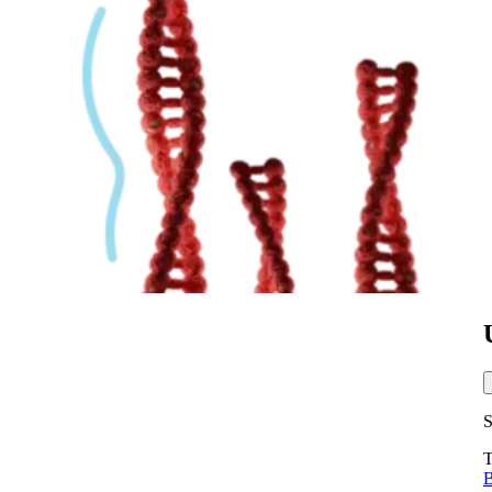
S
T
B