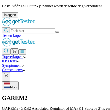
Bestel vóór 14.00 uur - je pakket wordt dezelfde dag verzonden!
Inloggen
Testen kopen
Topverkopers
Kies tests
Symptomen
Geteste items
NL
GAREM2
GAREM2 (GRB2 Associated Regulator of MAPK1 Subtype 2) is een gen d