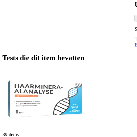
S
T
B
Tests die dit item bevatten
39 items