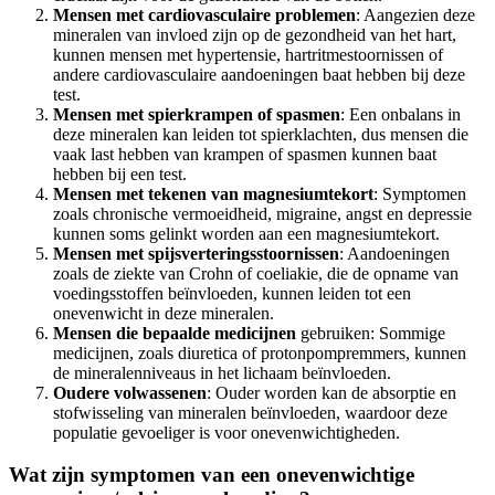
Mensen met cardiovasculaire problemen
: Aangezien deze
mineralen van invloed zijn op de gezondheid van het hart,
kunnen mensen met hypertensie, hartritmestoornissen of
andere cardiovasculaire aandoeningen baat hebben bij deze
test.
Mensen met spierkrampen of spasmen
: Een onbalans in
deze mineralen kan leiden tot spierklachten, dus mensen die
vaak last hebben van krampen of spasmen kunnen baat
hebben bij een test.
Mensen met tekenen van magnesiumtekort
: Symptomen
zoals chronische vermoeidheid, migraine, angst en depressie
kunnen soms gelinkt worden aan een magnesiumtekort.
Mensen met spijsverteringsstoornissen
: Aandoeningen
zoals de ziekte van Crohn of coeliakie, die de opname van
voedingsstoffen beïnvloeden, kunnen leiden tot een
onevenwicht in deze mineralen.
Mensen die bepaalde medicijnen
gebruiken: Sommige
medicijnen, zoals diuretica of protonpompremmers, kunnen
de mineralenniveaus in het lichaam beïnvloeden.
Oudere volwassenen
: Ouder worden kan de absorptie en
stofwisseling van mineralen beïnvloeden, waardoor deze
populatie gevoeliger is voor onevenwichtigheden.
Wat zijn symptomen van een onevenwichtige