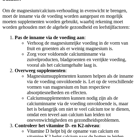
Om de magnesium/calcium-verhouding in evenwicht te brengen,
moet de inname via de voeding worden aangepast en mogelijk
moeten supplementen worden gebruikt, waarbij rekening moet
worden gehouden met de algehele gezondheid en leefstijlfactoren:
Pas de inname via de voeding aan
:
Verhoog de magnesiumrijke voeding in de vorm van
fruit en groenten als er weinig magnesium is.
Zorg voor voldoende calciuminname via
zuivelproducten, bladgroenten en verrijkte voeding,
vooral als het calciumgehalte laag is.
Overweeg supplementen
:
Magnesiumsupplementen kunnen helpen als de inname
via de voeding onvoldoende is. Let op de verschillende
vormen van magnesium en hun respectieve
absorptiesnelheden en effecten.
Calciumsupplementen kunnen nodig zijn als de
calciuminname via de voeding onvoldoende is, maar
het is belangrijk om niet te veel calcium toe te dienen,
omdat een teveel aan calcium kan leiden tot
onevenwichtigheden en gezondheidsproblemen.
Controleer het vitamine D- en K2-niveau
:
Vitamine D helpt bij de opname van calcium en
vitamine K2 helpt calcium naar de botten te leiden.