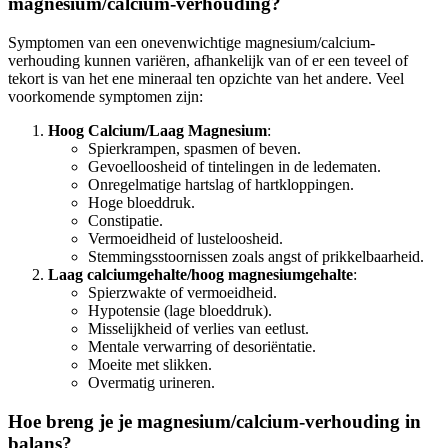
magnesium/calcium-verhouding?
Symptomen van een onevenwichtige magnesium/calcium-
verhouding kunnen variëren, afhankelijk van of er een teveel of
tekort is van het ene mineraal ten opzichte van het andere. Veel
voorkomende symptomen zijn:
Hoog Calcium/Laag Magnesium
:
Spierkrampen, spasmen of beven.
Gevoelloosheid of tintelingen in de ledematen.
Onregelmatige hartslag of hartkloppingen.
Hoge bloeddruk.
Constipatie.
Vermoeidheid of lusteloosheid.
Stemmingsstoornissen zoals angst of prikkelbaarheid.
Laag calciumgehalte/hoog magnesiumgehalte
:
Spierzwakte of vermoeidheid.
Hypotensie (lage bloeddruk).
Misselijkheid of verlies van eetlust.
Mentale verwarring of desoriëntatie.
Moeite met slikken.
Overmatig urineren.
Hoe breng je je magnesium/calcium-verhouding in
balans?