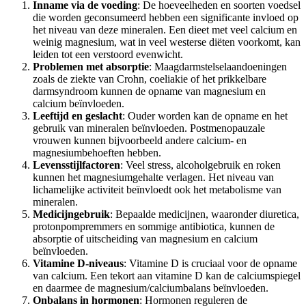
Inname via de voeding
: De hoeveelheden en soorten voedsel
die worden geconsumeerd hebben een significante invloed op
het niveau van deze mineralen. Een dieet met veel calcium en
weinig magnesium, wat in veel westerse diëten voorkomt, kan
leiden tot een verstoord evenwicht.
Problemen met absorptie
: Maagdarmstelselaandoeningen
zoals de ziekte van Crohn, coeliakie of het prikkelbare
darmsyndroom kunnen de opname van magnesium en
calcium beïnvloeden.
Leeftijd en geslacht
: Ouder worden kan de opname en het
gebruik van mineralen beïnvloeden. Postmenopauzale
vrouwen kunnen bijvoorbeeld andere calcium- en
magnesiumbehoeften hebben.
Levensstijlfactoren
: Veel stress, alcoholgebruik en roken
kunnen het magnesiumgehalte verlagen. Het niveau van
lichamelijke activiteit beïnvloedt ook het metabolisme van
mineralen.
Medicijngebruik
: Bepaalde medicijnen, waaronder diuretica,
protonpompremmers en sommige antibiotica, kunnen de
absorptie of uitscheiding van magnesium en calcium
beïnvloeden.
Vitamine D-niveaus
: Vitamine D is cruciaal voor de opname
van calcium. Een tekort aan vitamine D kan de calciumspiegel
en daarmee de magnesium/calciumbalans beïnvloeden.
Onbalans in hormonen
: Hormonen reguleren de