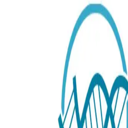
€ 49.99 EUR
Testtype
:
Sneltest
Sneltest
Verzamelmethoden
: