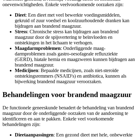
onevenwichtigheden. Enkele veelvoorkomende oorzaken zijn:
Dieet
: Een dieet met veel bewerkte voedingsmiddelen,
gekruid of zuur voedsel en koolzuurhoudende dranken kan
bijdragen aan brandend maagzuur.
Stress
: Chronische stress kan bijdragen aan brandend
maagzuur door de spijsvertering te beïnvloeden en
ontstekingen in het lichaam te verhogen.
Maagdarmproblemen
: Onderliggende maag-
darmproblemen zoals gastro-oesofageale refluxziekte
(GERD), hiatale hernia en maagzweren kunnen bijdragen aan
brandend maagzuur.
Medicijnen
: Bepaalde medicijnen, zoals niet-steroïde
ontstekingsremmers (NSAID's) en antibiotica, kunnen als
bijwerking brandend maagzuur veroorzaken.
Behandelingen
voor brandend maagzuur
De functionele geneeskunde benadert de behandeling van brandend
maagzuur door de onderliggende oorzaken van de aandoening te
identificeren en aan te pakken. Enkele veel voorkomende
behandelingen zijn:
Dieetaanpassingen
: Een gezond dieet met hele, onbewerkte