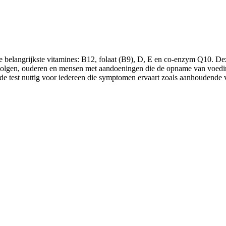
e belangrijkste vitamines: B12, folaat (B9), D, E en co-enzym Q10. Dez
volgen, ouderen en mensen met aandoeningen die de opname van voeding
is de test nuttig voor iedereen die symptomen ervaart zoals aanhoudend