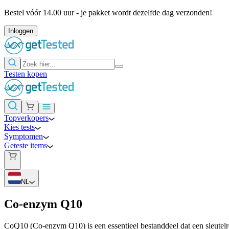
Bestel vóór 14.00 uur - je pakket wordt dezelfde dag verzonden!
Inloggen
Testen kopen
Topverkopers
Kies tests
Symptomen
Geteste items
NL
Co-enzym Q10
CoQ10 (Co-enzym Q10) is een essentieel bestanddeel dat een sleutelrol 